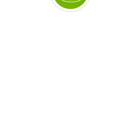
Inserto Algodón
$
4.000